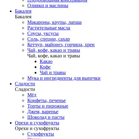
Оливки и маслины
Бакалея
Бакалея
Макароны, крупы, лапша
Растительные масла
Соусы, уксусы
Соль, специи, сахар
Кетчуп, майонез, горчица, хрен
Чай, кофе, какао и травы
Чай, кофе, какао и травы
Какао
Кофе
Чай и травы
Мука и ингредиенты для выпечки
Сладости
Сладости
Мёд
Конфеты, печенье
Торты и пирожные
Джем, варенье
Шоколад и пасты
Орехи и сухофрукты
Орехи и сухофрукты
Сухофрукты