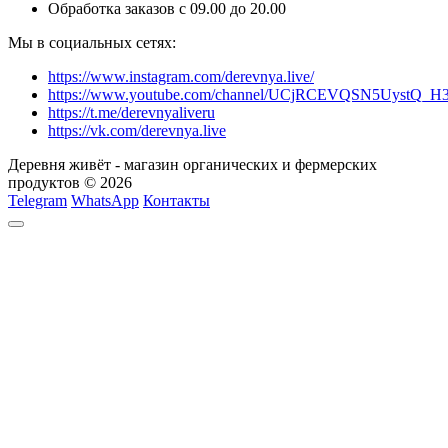
Обработка заказов с 09.00 до 20.00
Мы в социальных сетях:
https://www.instagram.com/derevnya.live/
https://www.youtube.com/channel/UCjRCEVQSN5UystQ_H
https://t.me/derevnyaliveru
https://vk.com/derevnya.live
Деревня живёт - магазин органических и фермерских
продуктов © 2026
Telegram
WhatsApp
Контакты