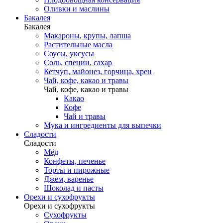
Оливки и маслины
Бакалея
Бакалея
Макароны, крупы, лапша
Растительные масла
Соусы, уксусы
Соль, специи, сахар
Кетчуп, майонез, горчица, хрен
Чай, кофе, какао и травы
Чай, кофе, какао и травы
Какао
Кофе
Чай и травы
Мука и ингредиенты для выпечки
Сладости
Сладости
Мёд
Конфеты, печенье
Торты и пирожные
Джем, варенье
Шоколад и пасты
Орехи и сухофрукты
Орехи и сухофрукты
Сухофрукты