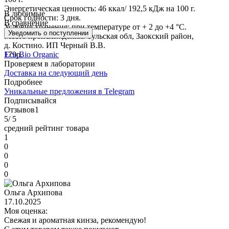
Энергетическая ценность:
46 ккал/ 192,5 кДж на 100 г.
В любимые
Срок годности:
3 дня.
В сравнение
Условия хранения:
при температуре от + 2 до +4 °С.
Уведомить о поступлении
Место происхождения:
Тульская обл, Заокский район,
д. Костино. ИП Черный В.В.
179р.
Eco Bio Organic
Проверяем в лаборатории
Доставка на следующий день
Подробнее
Уникальные предложения в Telegram
Подписывайся
Отзывов
1
5
/ 5
средний рейтинг товара
1
0
0
0
0
Ольга Архипова
17.10.2025
Моя оценка:
Свежая и ароматная кинза, рекомендую!