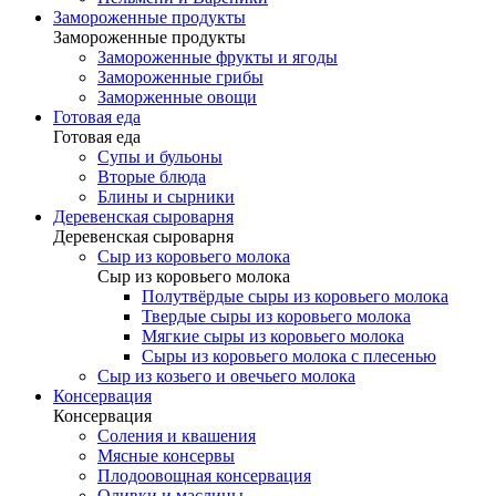
Замороженные продукты
Замороженные продукты
Замороженные фрукты и ягоды
Замороженные грибы
Заморженные овощи
Готовая еда
Готовая еда
Супы и бульоны
Вторые блюда
Блины и сырники
Деревенская сыроварня
Деревенская сыроварня
Сыр из коровьего молока
Сыр из коровьего молока
Полутвёрдые сыры из коровьего молока
Твердые сыры из коровьего молока
Мягкие сыры из коровьего молока
Сыры из коровьего молока с плесенью
Сыр из козьего и овечьего молока
Консервация
Консервация
Соления и квашения
Мясные консервы
Плодоовощная консервация
Оливки и маслины