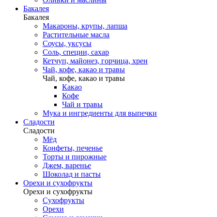
Бакалея
Бакалея
Макароны, крупы, лапша
Растительные масла
Соусы, уксусы
Соль, специи, сахар
Кетчуп, майонез, горчица, хрен
Чай, кофе, какао и травы
Чай, кофе, какао и травы
Какао
Кофе
Чай и травы
Мука и ингредиенты для выпечки
Сладости
Сладости
Мёд
Конфеты, печенье
Торты и пирожные
Джем, варенье
Шоколад и пасты
Орехи и сухофрукты
Орехи и сухофрукты
Сухофрукты
Орехи