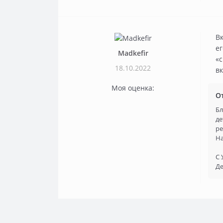
Вк
ег
Madkefir
«
18.10.2022
вк
Моя оценка:
О
Бл
де
ре
На
С 
Де