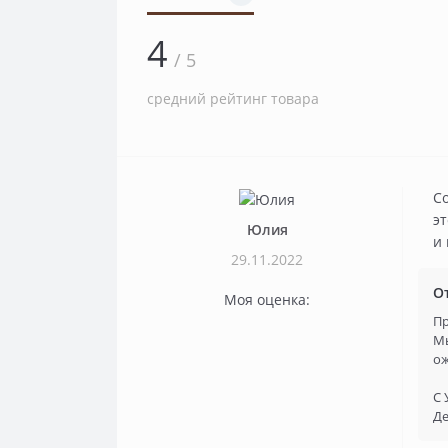
4
/ 5
средний рейтинг товара
С
эт
Юлия
и 
29.11.2022
О
Моя оценка:
Пр
Мы
о
С 
Де