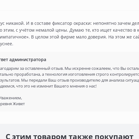
ус никакой. И в составе фиксатор окраски: непонятно зачем де
о этим, с учётом немалой цены. Думаю те, кто ищет качество в 
симпатичное». В целом этой фирме мало доверия. На этом же са
уснее.
твет администратора
агодарим за оставленный отзыв. Мы искренне сожалеем, что Вы остал
тально проработана, а технология изготовления строго контролирует
зультатов. Мы передали Ваш отзыв производителю для анализа ситуац
деемся, что это не изменит Вашего мнения о нас!
Уважением,
ревня Живет
С этим товаром также покупают