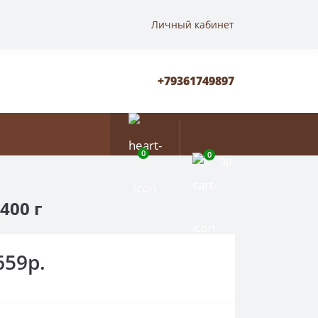
Личный кабинет
+79361749897
0
0
0р.
400 г
659р.