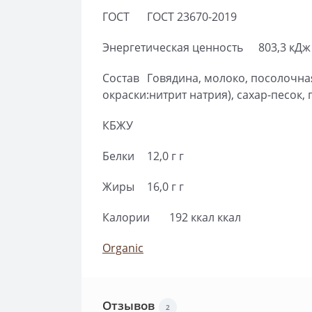
ГОСТ
ГОСТ 23670-2019
Энергетическая ценность
803,3 кДж
Состав
Говядина, молоко, посолочна
окраски:нитрит натрия), сахар-песок,
КБЖУ
Белки
12,0 г г
Жиры
16,0 г г
Калории
192 ккал ккал
Organic
Отзывов
2