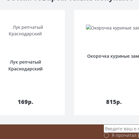
Окорочка куриные зам
Лук репчатый
Краснодарский
В корзину
В корзин
169р.
815р.
Я прочитал