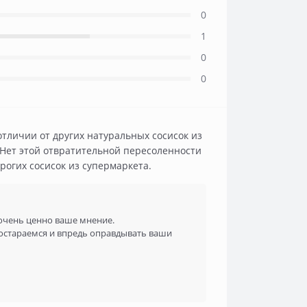
0
1
0
0
отличии от других натуральных сосисок из
и. Нет этой отвратительной пересоленности
орогих сосисок из супермаркета.
очень ценно ваше мнение.
постараемся и впредь оправдывать ваши