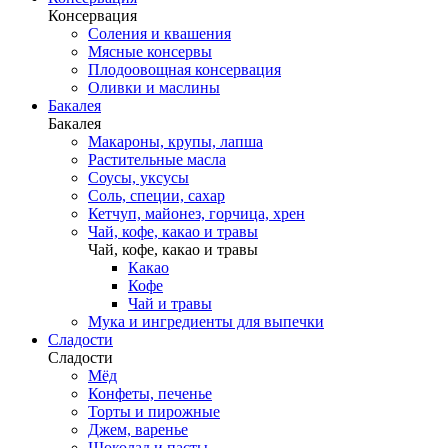
Консервация
Соления и квашения
Мясные консервы
Плодоовощная консервация
Оливки и маслины
Бакалея
Бакалея
Макароны, крупы, лапша
Растительные масла
Соусы, уксусы
Соль, специи, сахар
Кетчуп, майонез, горчица, хрен
Чай, кофе, какао и травы
Чай, кофе, какао и травы
Какао
Кофе
Чай и травы
Мука и ингредиенты для выпечки
Сладости
Сладости
Мёд
Конфеты, печенье
Торты и пирожные
Джем, варенье
Шоколад и пасты