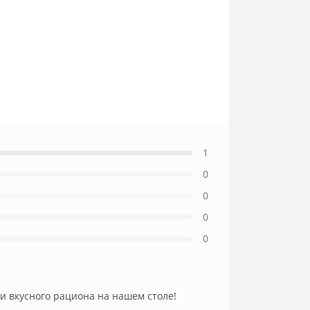
1
0
0
0
0
 и вкусного рациона на нашем столе!