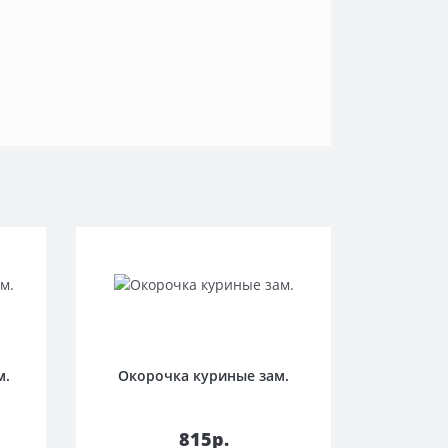
м.
Окорочка куриные зам.
у
В корзину
815р.