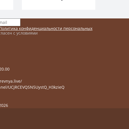
Политика конфиденциальности персональных
гласен с условиями
20.00
evnya.live/
nnel/UCjRCEVQSN5UystQ_H3kzieQ
2026