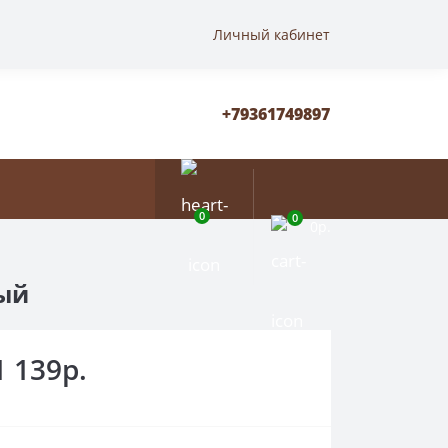
Личный кабинет
+79361749897
0
0
0р.
ый
1 139р.