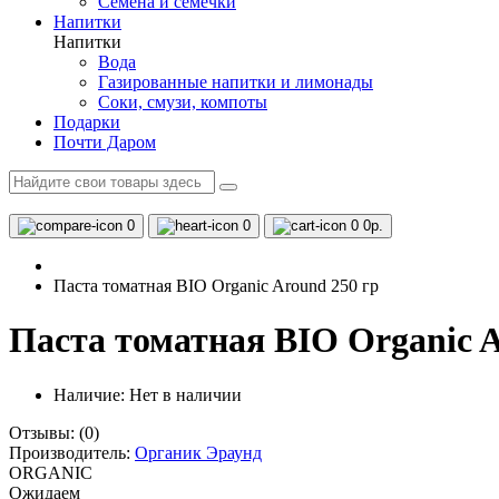
Семена и семечки
Напитки
Напитки
Вода
Газированные напитки и лимонады
Соки, смузи, компоты
Подарки
Почти Даром
0
0
0
0р.
Паста томатная BIO Organic Around 250 гр
Паста томатная BIO Organic A
Наличие:
Нет в наличии
Отзывы:
(0)
Производитель:
Органик Эраунд
ORGANIC
Ожидаем