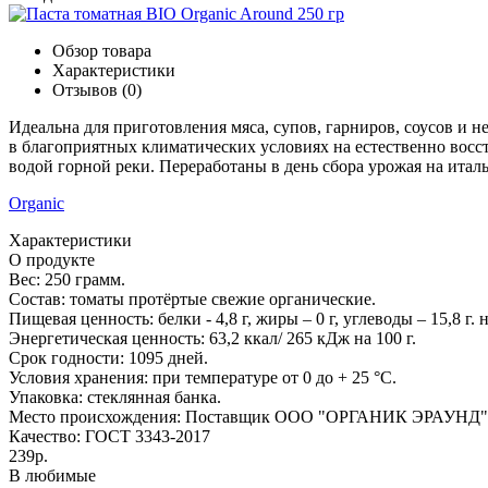
Обзор товара
Характеристики
Отзывов (0)
Идеальна для приготовления мяса, супов, гарниров, соусов и 
в благоприятных климатических условиях на естественно вос
водой горной реки. Переработаны в день сбора урожая на итал
Organic
Характеристики
О продукте
Вес:
250 грамм.
Состав:
томаты протёртые свежие органические.
Пищевая ценность:
белки - 4,8 г, жиры – 0 г, углеводы – 15,8 г. н
Энергетическая ценность:
63,2 ккал/ 265 кДж на 100 г.
Срок годности:
1095 дней.
Условия хранения:
при температуре от 0 до + 25 °С.
Упаковка:
стеклянная банка.
Место происхождения:
Поставщик ООО "ОРГАНИК ЭРАУНД"
Качество:
ГОСТ 3343-2017
239р.
В любимые