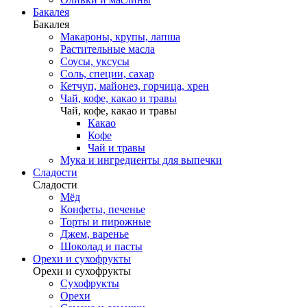
Бакалея
Бакалея
Макароны, крупы, лапша
Растительные масла
Соусы, уксусы
Соль, специи, сахар
Кетчуп, майонез, горчица, хрен
Чай, кофе, какао и травы
Чай, кофе, какао и травы
Какао
Кофе
Чай и травы
Мука и ингредиенты для выпечки
Сладости
Сладости
Мёд
Конфеты, печенье
Торты и пирожные
Джем, варенье
Шоколад и пасты
Орехи и сухофрукты
Орехи и сухофрукты
Сухофрукты
Орехи