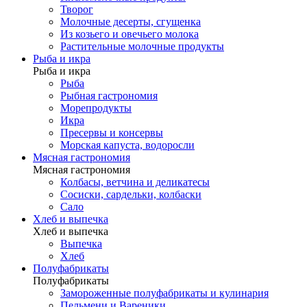
Творог
Молочные десерты, сгущенка
Из козьего и овечьего молока
Растительные молочные продукты
Рыба и икра
Рыба и икра
Рыба
Рыбная гастрономия
Морепродукты
Икра
Пресервы и консервы
Морская капуста, водоросли
Мясная гастрономия
Мясная гастрономия
Колбасы, ветчина и деликатесы
Сосиски, сардельки, колбаски
Сало
Хлеб и выпечка
Хлеб и выпечка
Выпечка
Хлеб
Полуфабрикаты
Полуфабрикаты
Замороженные полуфабрикаты и кулинария
Пельмени и Вареники