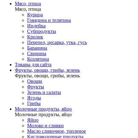
Мясо, птица
Мясо, птица
Курица
Говядина и телятина
Индейка
Субпродукты
Кролик
Перепел, цесарка, утка, гусь
Баранина
Свинина
Козлятина
Товары для сайта
Фрукты, овощи, грибы, зелень
Фрукты, овощи, грибы, зелень
Овощи
Фрукты
Зелень и салаты
Ягоды
Грибы
Молочные продукты, яйцо
Молочные продукты, яйцо
Яйцо
Молоко и сливки
Масло сливочное, топленое
Кисломолочные продукты