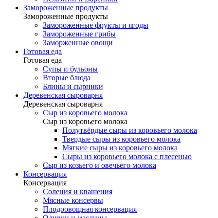
Замороженные продукты
Замороженные продукты
Замороженные фрукты и ягоды
Замороженные грибы
Заморженные овощи
Готовая еда
Готовая еда
Супы и бульоны
Вторые блюда
Блины и сырники
Деревенская сыроварня
Деревенская сыроварня
Сыр из коровьего молока
Сыр из коровьего молока
Полутвёрдые сыры из коровьего молока
Твердые сыры из коровьего молока
Мягкие сыры из коровьего молока
Сыры из коровьего молока с плесенью
Сыр из козьего и овечьего молока
Консервация
Консервация
Соления и квашения
Мясные консервы
Плодоовощная консервация
Оливки и маслины