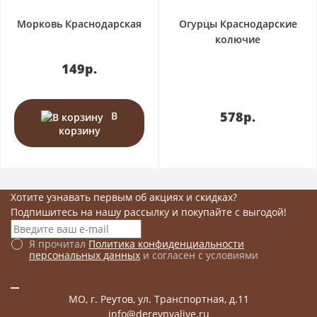
Морковь Краснодарская
Огурцы Краснодарские
колючие
149р.
578р.
В
корзину
Хотите узнавать первым об акциях и скидках?
Подпишитесь на нашу рассылку и покупайте с выгодой!
Я прочитал
Политика конфиденциальности
персональных данных
и согласен с условиями
МО, г. Реутов, ул. Транспортная, д.11
info@derevnyalive.ru