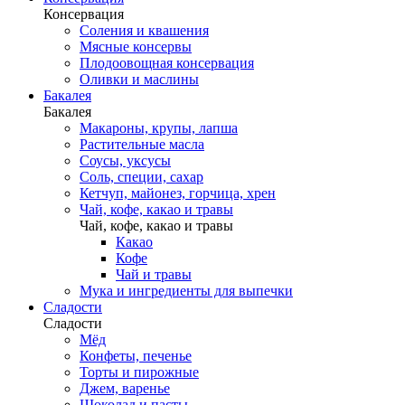
Консервация
Соления и квашения
Мясные консервы
Плодоовощная консервация
Оливки и маслины
Бакалея
Бакалея
Макароны, крупы, лапша
Растительные масла
Соусы, уксусы
Соль, специи, сахар
Кетчуп, майонез, горчица, хрен
Чай, кофе, какао и травы
Чай, кофе, какао и травы
Какао
Кофе
Чай и травы
Мука и ингредиенты для выпечки
Сладости
Сладости
Мёд
Конфеты, печенье
Торты и пирожные
Джем, варенье
Шоколад и пасты