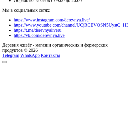
Обработка заказов с 09.00 до 20.00
Мы в социальных сетях:
https://www.instagram.com/derevnya.live/
https://www.youtube.com/channel/UCjRCEVQSN5UystQ_H
https://t.me/derevnyaliveru
https://vk.com/derevnya.live
Деревня живёт - магазин органических и фермерских
продуктов © 2026
Telegram
WhatsApp
Контакты