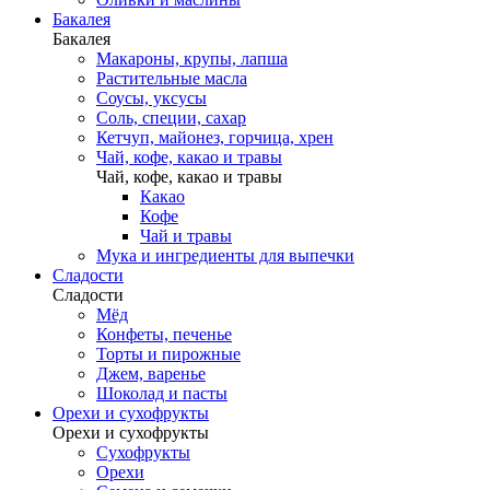
Бакалея
Бакалея
Макароны, крупы, лапша
Растительные масла
Соусы, уксусы
Соль, специи, сахар
Кетчуп, майонез, горчица, хрен
Чай, кофе, какао и травы
Чай, кофе, какао и травы
Какао
Кофе
Чай и травы
Мука и ингредиенты для выпечки
Сладости
Сладости
Мёд
Конфеты, печенье
Торты и пирожные
Джем, варенье
Шоколад и пасты
Орехи и сухофрукты
Орехи и сухофрукты
Сухофрукты
Орехи