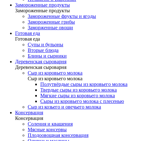
Замороженные продукты
Замороженные продукты
Замороженные фрукты и ягоды
Замороженные грибы
Заморженные овощи
Готовая еда
Готовая еда
Супы и бульоны
Вторые блюда
Блины и сырники
Деревенская сыроварня
Деревенская сыроварня
Сыр из коровьего молока
Сыр из коровьего молока
Полутвёрдые сыры из коровьего молока
Твердые сыры из коровьего молока
Мягкие сыры из коровьего молока
Сыры из коровьего молока с плесенью
Сыр из козьего и овечьего молока
Консервация
Консервация
Соления и квашения
Мясные консервы
Плодоовощная консервация
Оливки и маслины