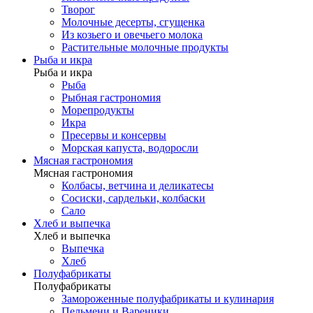
Творог
Молочные десерты, сгущенка
Из козьего и овечьего молока
Растительные молочные продукты
Рыба и икра
Рыба и икра
Рыба
Рыбная гастрономия
Морепродукты
Икра
Пресервы и консервы
Морская капуста, водоросли
Мясная гастрономия
Мясная гастрономия
Колбасы, ветчина и деликатесы
Сосиски, сардельки, колбаски
Сало
Хлеб и выпечка
Хлеб и выпечка
Выпечка
Хлеб
Полуфабрикаты
Полуфабрикаты
Замороженные полуфабрикаты и кулинария
Пельмени и Вареники