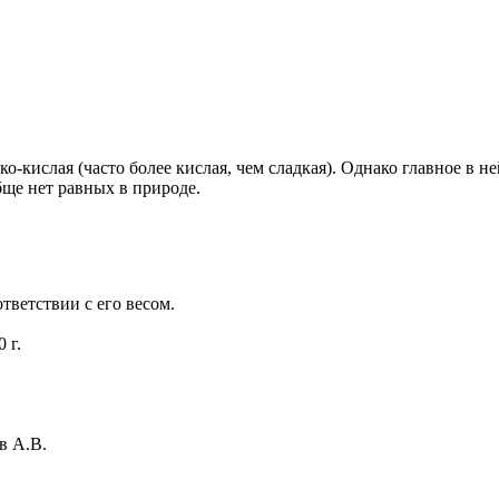
кислая (часто более кислая, чем сладкая). Однако главное в ней
бще нет равных в природе.
ответствии с его весом.
0 г.
в А.В.