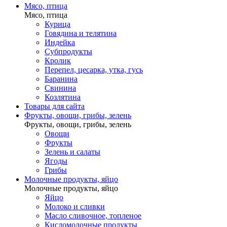
Мясо, птица
Мясо, птица
Курица
Говядина и телятина
Индейка
Субпродукты
Кролик
Перепел, цесарка, утка, гусь
Баранина
Свинина
Козлятина
Товары для сайта
Фрукты, овощи, грибы, зелень
Фрукты, овощи, грибы, зелень
Овощи
Фрукты
Зелень и салаты
Ягоды
Грибы
Молочные продукты, яйцо
Молочные продукты, яйцо
Яйцо
Молоко и сливки
Масло сливочное, топленое
Кисломолочные продукты